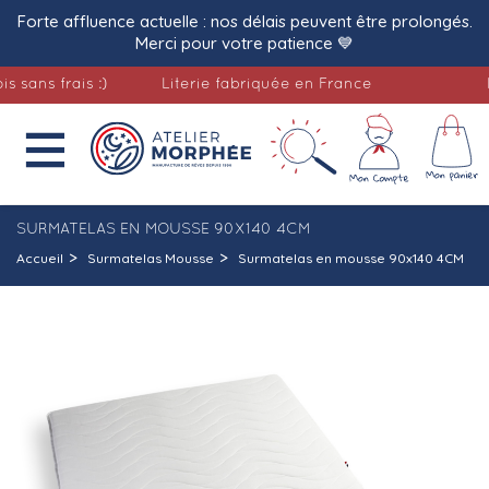
Forte affluence actuelle : nos délais peuvent être prolongés.
Merci pour votre patience 💙
s frais :)
Literie fabriquée en France
Livra

SURMATELAS EN MOUSSE 90X140 4CM
Accueil
Surmatelas Mousse
Surmatelas en mousse 90x140 4CM