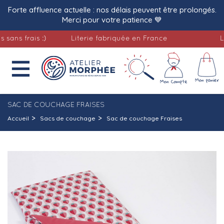
Forte affluence actuelle : nos délais peuvent être prolongés.
Merci pour votre patience 💙
 frais :)
Literie fabriquée en France
Livrai

SAC DE COUCHAGE FRAISES
Accueil
Sacs de couchage
Sac de couchage Fraises