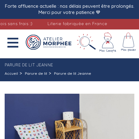
Forte affluence actuelle : nos délais peuvent être prolongés.
Merci pour votre patience 💙
ns frais :)
Literie fabriquée en France
Livr

PARURE DE LIT JEANNE
Accueil
Parure de lit
Parure de lit Jeanne