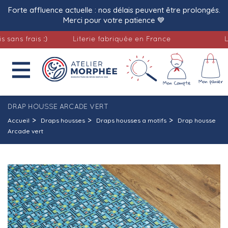
Forte affluence actuelle : nos délais peuvent être prolongés.
Merci pour votre patience 💙
 frais :)
Literie fabriquée en France
Livrai

DRAP HOUSSE ARCADE VERT
Accueil
Draps housses
Draps housses a motifs
Drap housse
Arcade vert