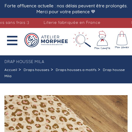
Forte affluence actuelle : nos délais peuvent être prolongés.
Merci pour votre patience 💙
 frais :)
Literie fabriquée en France
Livrai

DRAP HOUSSE MILA
Accueil
Draps housses
Draps housses a motifs
Drap housse
Mila