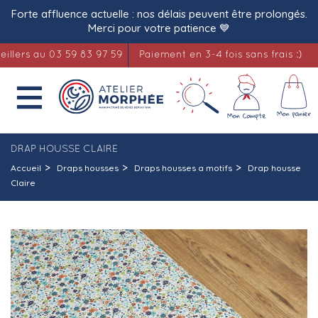
Forte affluence actuelle : nos délais peuvent être prolongés.
Merci pour votre patience 💙
rs au 03 59 83 97 59
Paiement en 3-4 fois sans frais :)
L

DRAP HOUSSE CLAIRE
Accueil
Draps housses
Draps housses a motifs
Drap housse
Claire