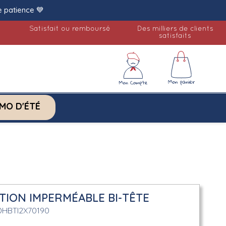
e patience 💙
Satisfait ou remboursé
Des milliers de clients
satisfaits
MO D'ÉTÉ
TION IMPERMÉABLE BI-TÊTE
DHBTI2X70190