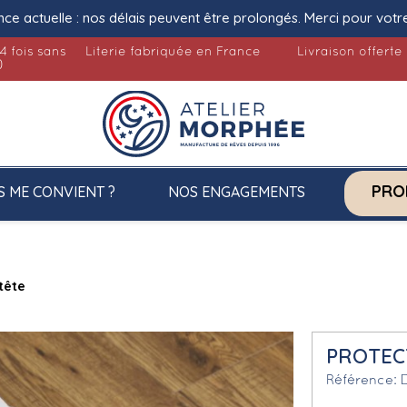
nce actuelle : nos délais peuvent être prolongés. Merci pour votr
4 fois sans
Literie fabriquée en France
Livraison offerte
)
PRO
S ME CONVIENT ?
NOS ENGAGEMENTS
tête
PROTEC
Référence