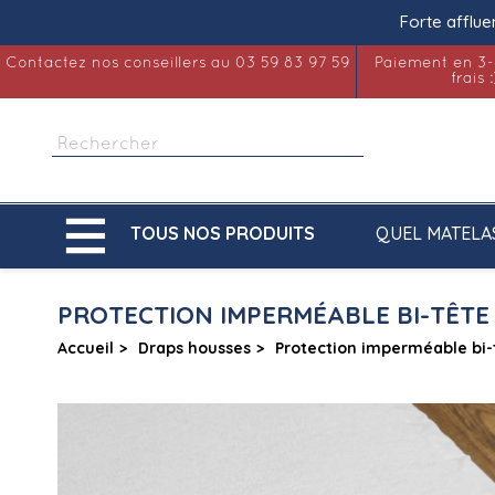
Forte afflue
Contactez nos conseillers au 03 59 83 97 59
Paiement en 3-
frais :

QUEL MATELA
TOUS NOS PRODUITS
PROTECTION IMPERMÉABLE BI-TÊTE
Accueil
Draps housses
Protection imperméable bi-