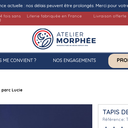
nce actuelle : nos délais peuvent être prolongés. Merci pour votr
4 fois sans
Literie fabriquée en France
Livraison offerte
)
PRO
S ME CONVIENT ?
NOS ENGAGEMENTS
e parc Lucie
TAPIS D
Référence