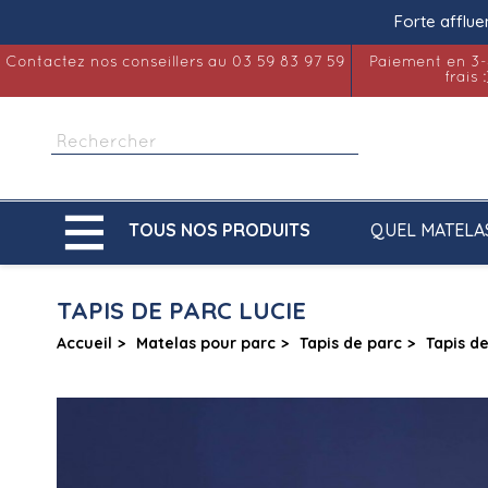
Forte afflue
Contactez nos conseillers au 03 59 83 97 59
Paiement en 3-
frais :

QUEL MATELA
TOUS NOS PRODUITS
TAPIS DE PARC LUCIE
Accueil
Matelas pour parc
Tapis de parc
Tapis d