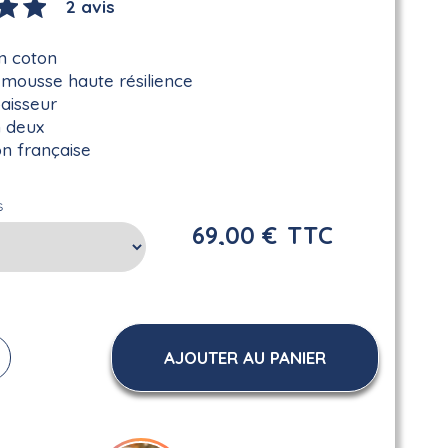
2 avis
n coton
mousse haute résilience
aisseur
n deux
on française
s
69,00 €
TTC
AJOUTER AU PANIER