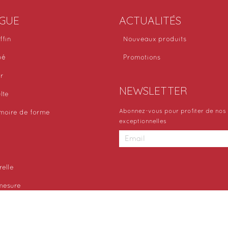
GUE
ACTUALITÉS
ffin
Nouveaux produits
bé
Promotions
or
NEWSLETTER
lte
Abonnez-vous pour profiter de nos 
moire de forme
exceptionnelles
relle
 mesure