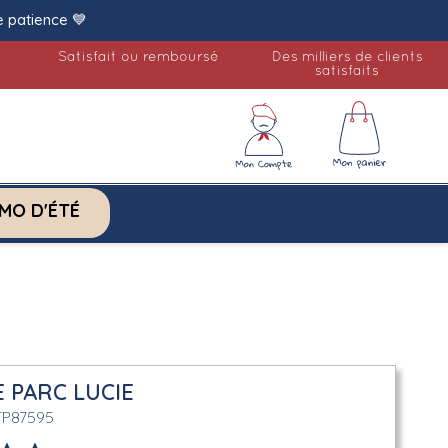
e patience 💙
Satisfait ou remboursé
Des milliers de clients
satisfaits
MO D'ÉTÉ
E PARC LUCIE
TP87595