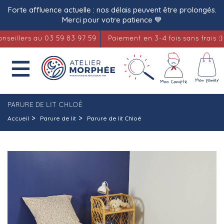
Forte affluence actuelle : nos délais peuvent être prolongés.
Merci pour votre patience 💙
llers au 03 59 83 97 59
Paiement en 3-4 fois sans frais :)

PARURE DE LIT CHLOÉ
Accueil
Parure de lit
Parure de lit Chloé