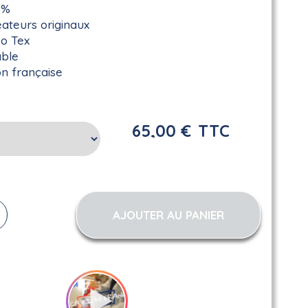
0%
éateurs originaux
ko Tex
ble
on française
65,00 €
TTC
AJOUTER AU PANIER