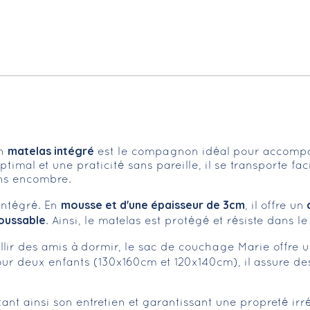
matelas intégré
un
est le compagnon idéal pour accompag
ptimal et une praticité sans pareille, il se transporte f
ns encombre.
mousse et d'une épaisseur de 3cm
c
intégré. En
, il offre un
oussable
. Ainsi, le matelas est protégé et résiste dans l
llir des amis à dormir, le sac de couchage Marie offre 
ur deux enfants (130x160cm et 120x140cm), il assure d
litant ainsi son entretien et garantissant une propreté i