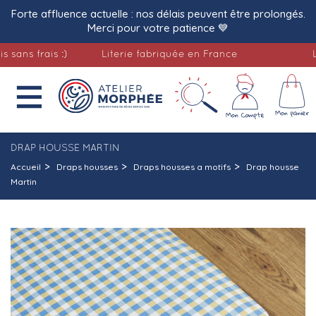
Forte affluence actuelle : nos délais peuvent être prolongés.
Merci pour votre patience 💙
 frais :)
Literie fabriquée en France
Livra

DRAP HOUSSE MARTIN
Accueil
Draps housses
Draps housses a motifs
Drap housse
Martin