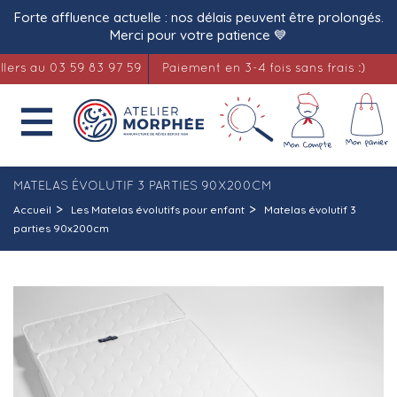
Forte affluence actuelle : nos délais peuvent être prolongés.
Merci pour votre patience 💙
au 03 59 83 97 59
Paiement en 3-4 fois sans frais :)
Lit

MATELAS ÉVOLUTIF 3 PARTIES 90X200CM
Accueil
Les Matelas évolutifs pour enfant
Matelas évolutif 3
parties 90x200cm