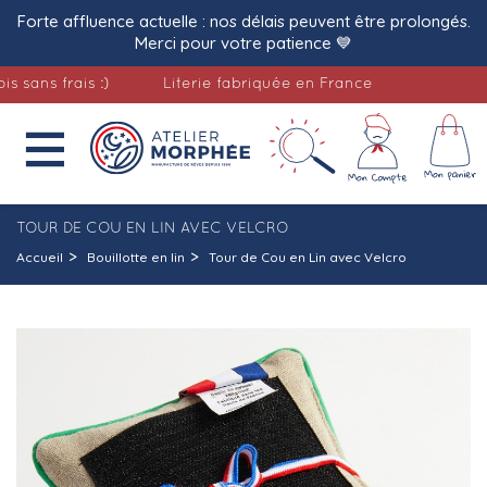
Forte affluence actuelle : nos délais peuvent être prolongés.
Merci pour votre patience 💙
s frais :)
Literie fabriquée en France
Livr

TOUR DE COU EN LIN AVEC VELCRO
Accueil
Bouillotte en lin
Tour de Cou en Lin avec Velcro