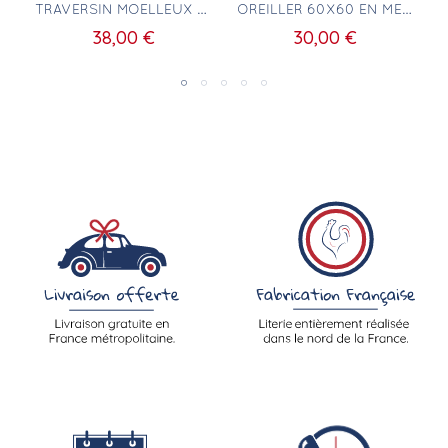
Aperçu rapide
Aperçu rapide
DE L'AGRICULTURE BIOLOGIQUE 60X60CM
TRAVERSIN MOELLEUX GONFLANT
OREILLER 60X60 EN MÉMOIRE DE FORME
38,00 €
30,00 €