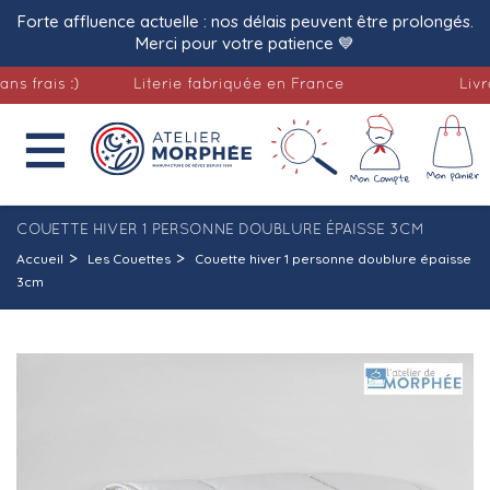
Forte affluence actuelle : nos délais peuvent être prolongés.
Merci pour votre patience 💙
ais :)
Literie fabriquée en France
Livraison

COUETTE HIVER 1 PERSONNE DOUBLURE ÉPAISSE 3CM
Accueil
Les Couettes
Couette hiver 1 personne doublure épaisse
3cm