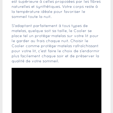
est supérieure à celles proposées par les fibres
naturelles et synthétiques. Votre corps reste à
la température idéale pour favoriser le
sommeil toute la nuit.
S'adaptant parfaitement à tous types de
matelas, quelque soit sa taille, le Cooler se
place tel un protège-matelas sur votre lit pour
le garder au frais chaque nuit. Choisir le
Cooler comme protège-matelas rafraîchissant
pour votre lit, c'est faire le choix de s'endormir
plus facilement chaque soir et de préserver la
qualité de votre sommeil.