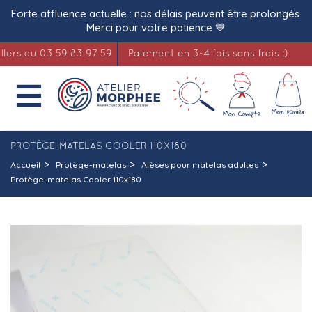
Forte affluence actuelle : nos délais peuvent être prolongés.
Merci pour votre patience 💙
 au 03 59 83 97 59
Paiement en 3-4 fois sans frais :)
Li

PROTÈGE-MATELAS COOLER 110X180
Accueil
Protège-matelas
Alèses pour matelas adultes
Protège-matelas Cooler 110x180