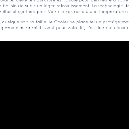
iante. Cette température est idéale pour permettre à votre 
besoin de subir un léger refroidissement. La technologie de 
relles et synthétiques. Votre corps reste à une température i
quelque soit sa taille, le Cooler se place tel un protège-mat
e-matelas rafraîchissant pour votre lit, c'est faire le choix