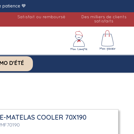
e patience 💙
Satisfait ou remboursé
Des milliers de clients
satisfaits
MO D'ÉTÉ
E-MATELAS COOLER 70X190
PMF70190