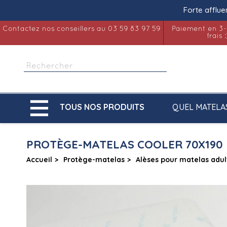
Forte afflue
Contactez nos conseillers au 03 59 83 97 59
Paiement en 3-
frais :

QUEL MATELA
TOUS NOS PRODUITS
PROTÈGE-MATELAS COOLER 70X190
Accueil
Protège-matelas
Alèses pour matelas adul