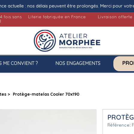
nce actuelle : nos délais peuvent être prolongés. Merci pour votr
4 fois sans
Literie fabriquée en France
Livraison offerte
)
PRO
S ME CONVIENT ?
NOS ENGAGEMENTS
tes
Protège-matelas Cooler 70x190
PROTÈG
Référence