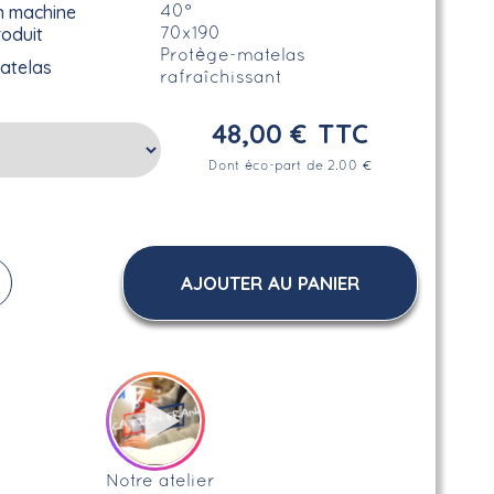
n machine
40°
roduit
70x190
Protège-matelas
atelas
rafraîchissant
48,00 €
TTC
Dont éco-part de 2.00 €
AJOUTER AU PANIER
Notre atelier