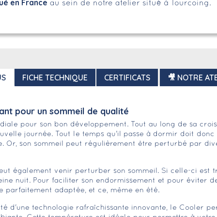
ué en France
au sein de notre atelier situé à Tourcoing.
US
FICHE TECHNIQUE
CERTIFICATS
🎥 NOTRE ATE
ant pour un sommeil de qualité
rdiale pour son bon développement. Tout au long de sa croi
velle journée. Tout le temps qu'il passe à dormir doit donc
gue. Or, son sommeil peut régulièrement être perturbé par dive
t également venir perturber son sommeil. Si celle-ci est tr
eine nuit. Pour faciliter son endormissement et pour éviter 
 parfaitement adaptée, et ce, même en été.
Doté d'une technologie rafraîchissante innovante, le Cooler 