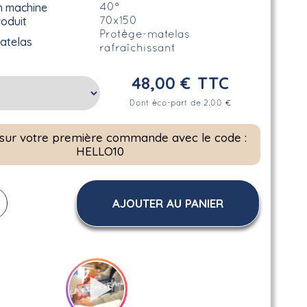
n machine
40°
roduit
70x150
Protège-matelas
atelas
rafraîchissant
48,00 €
TTC
Dont éco-part de 2.00 €
 sur votre première commande avec le code :
HELLO10
AJOUTER AU PANIER