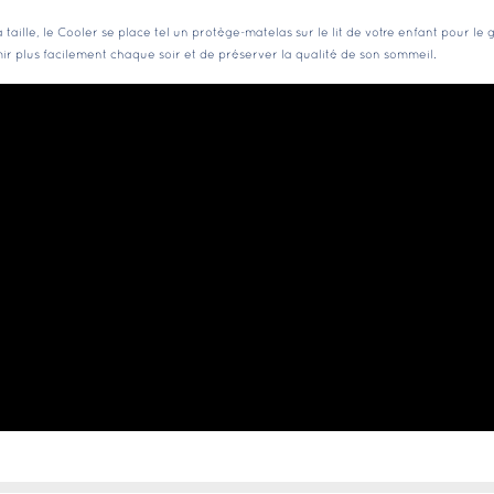
 taille, le Cooler se place tel un protège-matelas sur le lit de votre enfant pour l
ormir plus facilement chaque soir et de préserver la qualité de son sommeil.