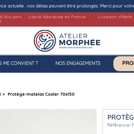
nce actuelle : nos délais peuvent être prolongés. Merci pour votr
4 fois sans
Literie fabriquée en France
Livraison offerte
)
PRO
S ME CONVIENT ?
NOS ENGAGEMENTS
é
Protège-matelas Cooler 70x150
PROTÈG
Référence