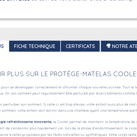
US
FICHE TECHNIQUE
CERTIFICATS
🎥 NOTRE ATE
IR PLUS SUR LE PROTÈGE-MATELAS COOLE
 pour se développer correctement et affronter chaque nouvelle journée. Tout le te
ue. Or, son sommeil peut régulièrement être perturbé par divers éléments comme le str
erturber son sommeil. Si celle-ci est trop élevée, votre enfant aura plus de mal à 
 de sommeil, votre enfant doit dormir dans une chambre ayant une température par
gie rafraîchissante innovante,
le Cooler permet de maintenir la température de 
ant de s'endormir plus rapidement car, lors de la phase d'endormissement, le corp
rieure à celles proposées par les fibres naturelles ou synthétiques. Votre corps res