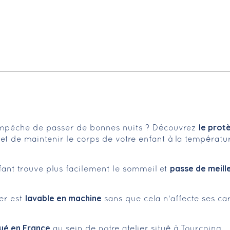
le prot
l'empêche de passer de bonnes nuits ? Découvrez
 de maintenir le corps de votre enfant à la températur
passe de meille
fant trouve plus facilement le sommeil et
lavable en machine
ler est
sans que cela n'affecte ses car
ué en France
au sein de notre atelier situé à Tourcoing.