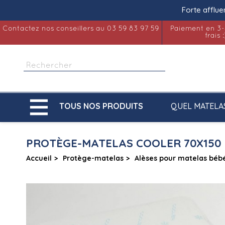
Forte afflue
Contactez nos conseillers au 03 59 83 97 59
Paiement en 3-
frais :

QUEL MATELA
TOUS NOS PRODUITS
PROTÈGE-MATELAS COOLER 70X150
Accueil
Protège-matelas
Alèses pour matelas béb