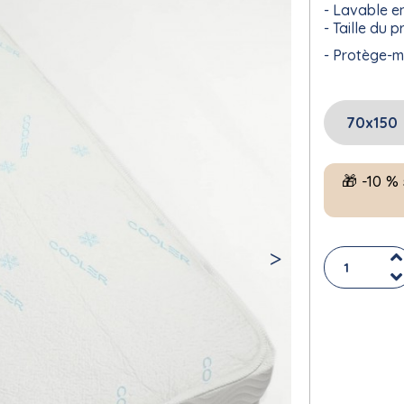
Lavable e
Taille du p
Protège-m
🎁 -10 %