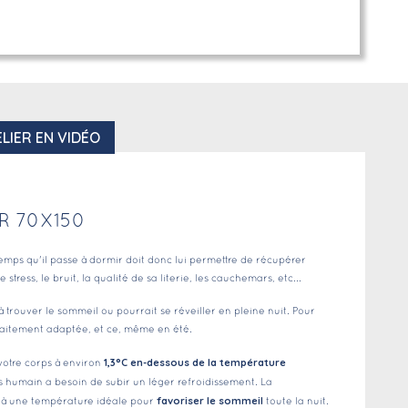
LIER EN VIDÉO
R 70X150
mps qu'il passe à dormir doit donc lui permettre de récupérer
ess, le bruit, la qualité de sa literie, les cauchemars, etc...
trouver le sommeil ou pourrait se réveiller en pleine nuit. Pour
faitement adaptée, et ce, même en été.
1,3°C en-dessous de la température
votre corps à environ
s humain a besoin de subir un léger refroidissement. La
favoriser le sommeil
te à une température idéale pour
toute la nuit.