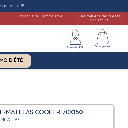
e patience 💙
Satisfait ou remboursé
Des milliers de clients
satisfaits
MO D'ÉTÉ
E-MATELAS COOLER 70X150
PMF70150