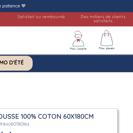
e patience 💙
Satisfait ou remboursé
Des milliers de clients
satisfaits
MO D'ÉTÉ
OUSSE 100% COTON 60X180CM
Dhbio60180lila