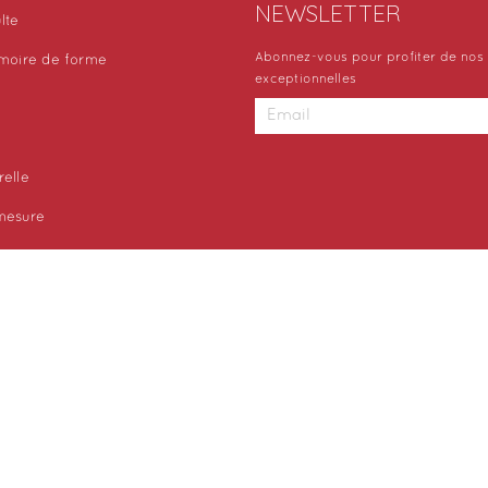
NEWSLETTER
lte
Abonnez-vous pour profiter de nos 
moire de forme
exceptionnelles
relle
 mesure