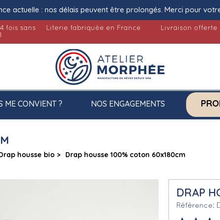
nce actuelle : nos délais peuvent être prolongés. Merci pour votr
4 fois sans
Literie fabriquée en France
Livraison offerte
)
PRO
S ME CONVIENT ?
NOS ENGAGEMENTS
CM
Drap housse bio
Drap housse 100% coton 60x180cm
DRAP H
Référence