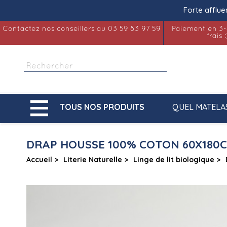
Forte afflue
Contactez nos conseillers au 03 59 83 97 59
Paiement en 3-
frais :

QUEL MATELA
TOUS NOS PRODUITS
DRAP HOUSSE 100% COTON 60X180
Accueil
Literie Naturelle
Linge de lit biologique