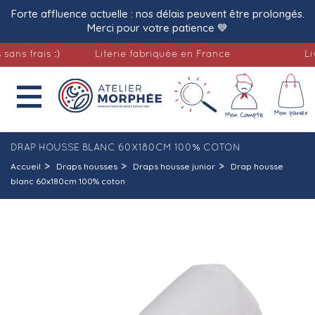
Forte affluence actuelle : nos délais peuvent être prolongés.
Merci pour votre patience 💙
 frais :)
Literie fabriquée en France
Livrai

DRAP HOUSSE BLANC 60X180CM 100% COTON
Accueil
Draps housses
Draps housse junior
Drap housse
blanc 60x180cm 100% coton