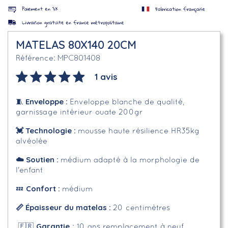
MATELAS 80X140 20CM
MPC801408
Référence
1 avis
Enveloppe
:
🧵
Enveloppe blanche de qualité,
garnissage intérieur ouate 200gr
💓 Technologie :
mousse haute résilience HR35kg
alvéolée
☁️
Soutien :
médium adapté à la morphologie de
l'enfant
Confort :
💤
médium
📏 Épaisseur du matelas :
20 centimètres
Garantie
🇫🇷
: 10 ans remplacement à neuf