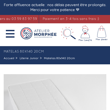
Forte affluence actuelle : nos délais peuvent être prolongés.
Merci pour votre patience 💙
u 03 59 83 97 59
Paiement en 3-4 fois sans frais :)
Lite

MATELAS 80X140 20CM
Accueil
Literie Junior
Matelas 80x140 20cm