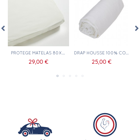
Aperçu rapide
Aperçu rapide
E 40X60CM
PROTÈGE MATELAS 80X140 POUR LIT ENFANT
DRAP HOUSSE 100% COTON 80X140
29,00 €
25,00 €