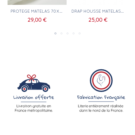
Aperçu rapide
Aperçu rapide
E 40X60CM
PROTÈGE MATELAS 70X140
DRAP HOUSSE MATELAS 70X140 100% COTON BLANC
S
29,00 €
25,00 €