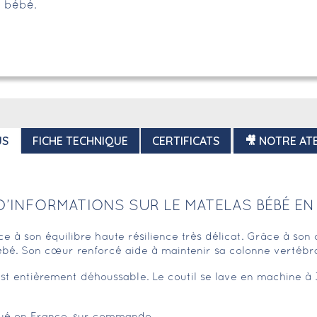
r bébé.
US
FICHE TECHNIQUE
CERTIFICATS
🎥 NOTRE ATE
D’INFORMATIONS SUR LE MATELAS BÉBÉ EN
e à son équilibre haute résilience très délicat. Grâce à so
bé. Son cœur renforcé aide à maintenir sa colonne vertébral
st entièrement déhoussable. Le coutil se lave en machine à 3
qué en France, sur commande.