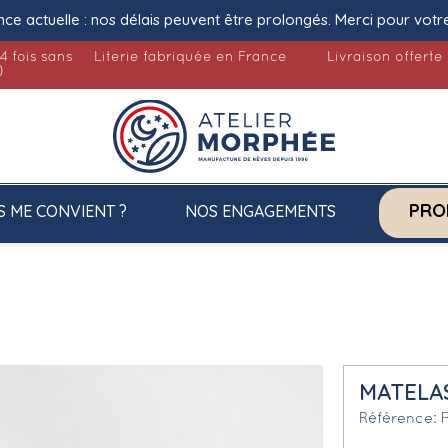
nce actuelle : nos délais peuvent être prolongés. Merci pour votr
4 fois sans
Literie fabriquée en France
Livraison offerte
)
PRO
S ME CONVIENT ?
NOS ENGAGEMENTS
MATELAS
Référence