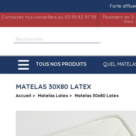
Forte afflue
Contactez nos conseillers au 03 59 83 97 59
Paiement en 3-
frais :

QUEL MATELA
TOUS NOS PRODUITS
MATELAS 30X80 LATEX
Accueil
Matelas Latex
Matelas 30x80 Latex