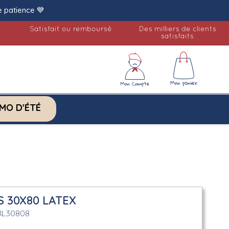
e patience 💙
Satisfait ou remboursé
Des milliers de clients
satisfaits
MO D'ÉTÉ
 30X80 LATEX
RL30808