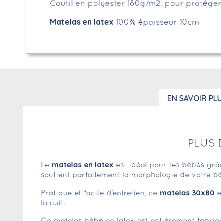
Coutil en polyester 180g/m2, pour protége
Matelas en latex
100% épaisseur 10cm
EN SAVOIR PL
PLUS 
matelas en latex
Le
est idéal pour les bébés grâc
soutient parfaitement la morphologie de votre bé
matelas 30x80
Pratique et facile d’entretien, ce
e
la nuit.
Ce matelas bébé en latex est entièrement fabri