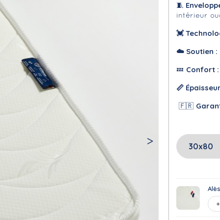
Envelopp
🧵
intérieur o
💓
Technolo
☁️
Soutien :
Confort 
💤
📏 Épaisseu
Garan
🇫🇷
Alè