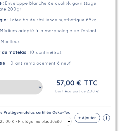
e
:
Enveloppe blanche de qualité, garnissage
uate 200gr
gie :
Latex haute résilience synthétique 65kg
Médium adapté à la morphologie de l'enfant
:
Moelleux
r du matelas :
10 centimètres
tie
: 10 ans remplacement à neuf
57,00 €
TTC
Dont éco-part de 2.00 €
se Protège-matelas certifiée Oeko-Tex
i
+ Ajouter