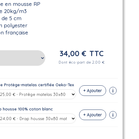
ge en mousse RP
de 20kg/m3
r de 5 cm
n polyester
on française
34,00 €
TTC
Dont éco-part de 2.00 €
se Protège-matelas certifiée Oeko-Tex
i
+ Ajouter
p housse 100% coton blanc
i
+ Ajouter