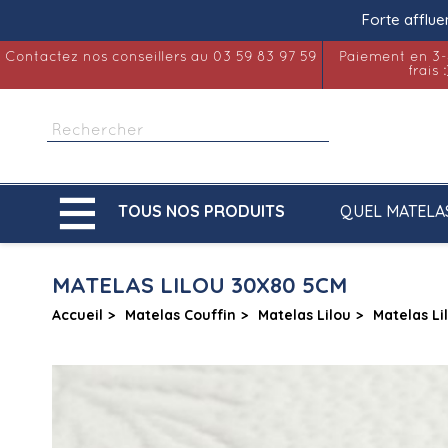
Forte afflue
Contactez nos conseillers au 03 59 83 97 59
Paiement en 3-
frais :

QUEL MATELA
TOUS NOS PRODUITS
MATELAS LILOU 30X80 5CM
Accueil
Matelas Couffin
Matelas Lilou
Matelas L