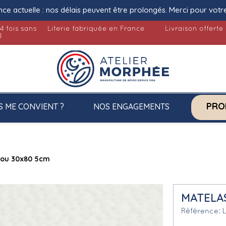
nce actuelle : nos délais peuvent être prolongés. Merci pour votr
4 fois sans
Literie fabriquée en France
Livraison offerte
)
PRO
S ME CONVIENT ?
NOS ENGAGEMENTS
ilou 30x80 5cm
MATELAS
Référence