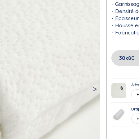
Garnissa
Densité 
Epaisseu
Housse e
Fabricati
Alè
Dra