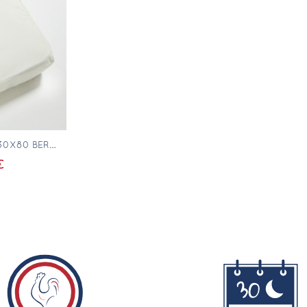
pide
PROTÈGE MATELAS 30X80 BERCEAU RECTANGULAIRE
€