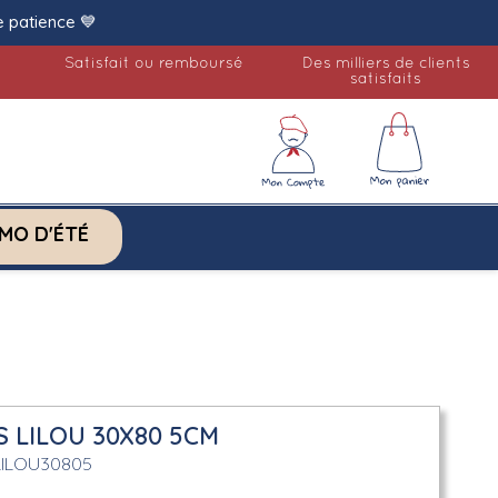
e patience 💙
Satisfait ou remboursé
Des milliers de clients
satisfaits
MO D'ÉTÉ
 LILOU 30X80 5CM
LILOU30805