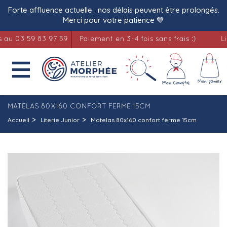
Forte affluence actuelle : nos délais peuvent être prolongés.
Merci pour votre patience 💙
03 59 83 97 59
Paiement en 3-4 fois sans frais :)
Literie

MATELAS 80X160 CONFORT FERME 15CM
Accueil
Literie Junior
Matelas 80x160 confort ferme 15cm