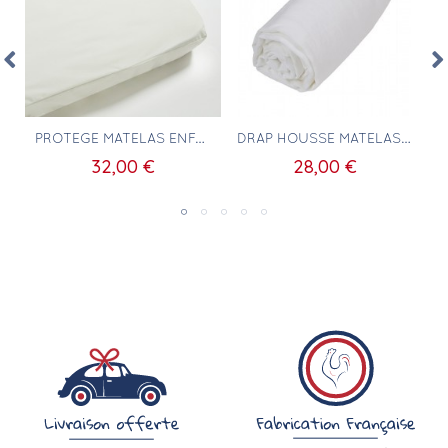
Aperçu rapide
Aperçu rapide
E 40X60CM
PROTÈGE MATELAS ENFANT 80X160
DRAP HOUSSE MATELAS 80X160 100% COTON BLANC
32,00 €
28,00 €