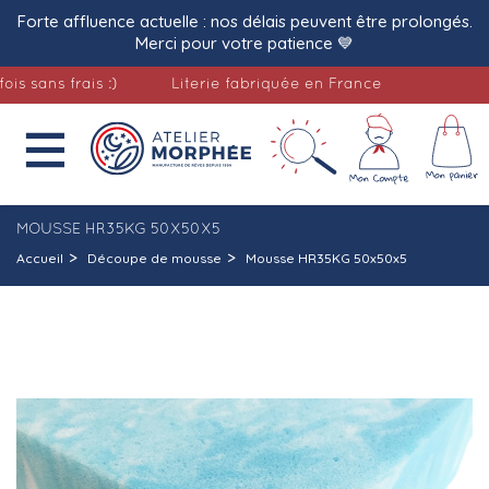
Forte affluence actuelle : nos délais peuvent être prolongés.
Merci pour votre patience 💙
sans frais :)
Literie fabriquée en France
Li

MOUSSE HR35KG 50X50X5
Accueil
Découpe de mousse
Mousse HR35KG 50x50x5