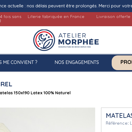
nce actuelle : nos délais peuvent être prolongés. Merci pour votr
4 fois sans
Literie fabriquée en France
Livraison offerte
)
PRO
S ME CONVIENT ?
NOS ENGAGEMENTS
UREL
atelas 150x190 Latex 100% Naturel
MATELAS
Référence