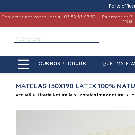
Forte afflue
Contactez nos conseillers au 03 59 83 97 59
Paiement en 3-
frais :

QUEL MATELA
TOUS NOS PRODUITS
MATELAS 150X190 LATEX 100% NAT
Accueil
Literie Naturelle
Matelas latex naturel
M