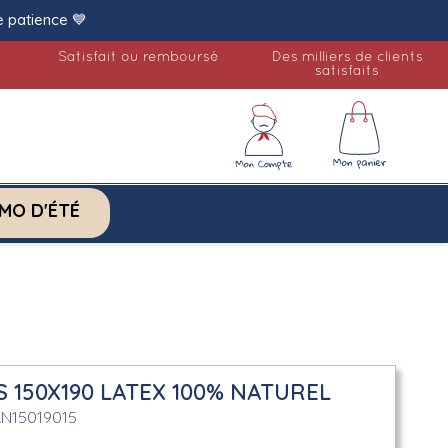
e patience 💙
Satisfait ou remboursé
Des milliers de clients
satisfaits
MO D'ÉTÉ
 150X190 LATEX 100% NATUREL
LN15019015