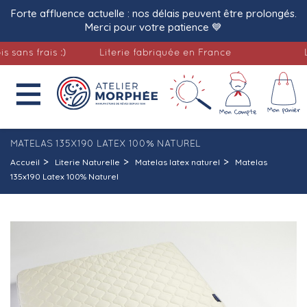
Forte affluence actuelle : nos délais peuvent être prolongés.
Merci pour votre patience 💙
 frais :)
Literie fabriquée en France
Livrai

MATELAS 135X190 LATEX 100% NATUREL
Accueil
Literie Naturelle
Matelas latex naturel
Matelas
135x190 Latex 100% Naturel