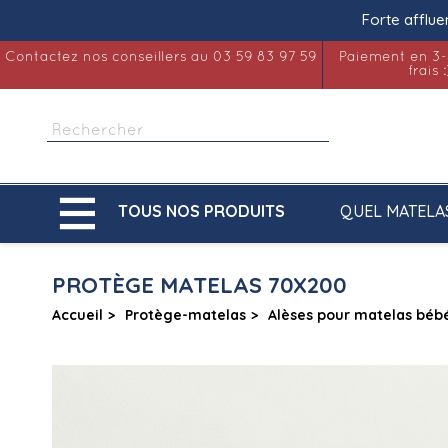
Forte afflue
Contactez nos conseillers au 03 59 83 97 59
Paiement en 3-
frais :

QUEL MATELA
TOUS NOS PRODUITS
PROTÈGE MATELAS 70X200
Accueil
Protège-matelas
Alèses pour matelas béb