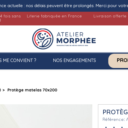
nce actuelle : nos délais peuvent être prolongés. Merci pour votr
4 fois sans
Literie fabriquée en France
Livraison offerte
)
PRO
S ME CONVIENT ?
NOS ENGAGEMENTS
é
Protège matelas 70x200
PROTÈG
Référence