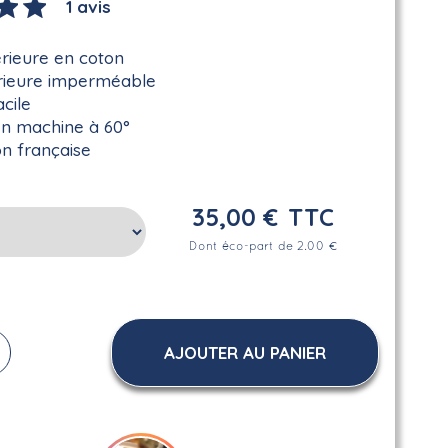
1 avis
rieure en coton
érieure imperméable
acile
en machine à 60°
on française
35,00 €
TTC
Dont éco-part de 2.00 €
AJOUTER AU PANIER