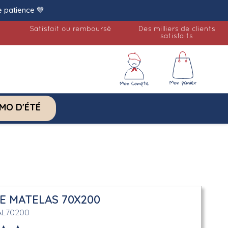
e patience 💙
Satisfait ou remboursé
Des milliers de clients
satisfaits
MO D'ÉTÉ
E MATELAS 70X200
AL70200