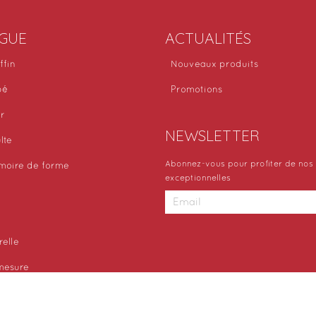
GUE
ACTUALITÉS
ffin
Nouveaux produits
bé
Promotions
or
NEWSLETTER
lte
Abonnez-vous pour profiter de nos 
moire de forme
exceptionnelles
relle
 mesure