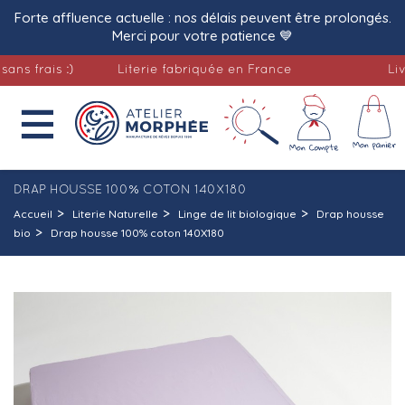
Forte affluence actuelle : nos délais peuvent être prolongés.
Merci pour votre patience 💙
rais :)
Literie fabriquée en France
Livraiso

DRAP HOUSSE 100% COTON 140X180
Accueil
Literie Naturelle
Linge de lit biologique
Drap housse
bio
Drap housse 100% coton 140X180