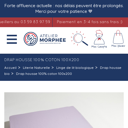
Forte affluence actuelle : nos délais peuvent être prolongés.
Merci pour votre patience 💙
ers au 03 59 83 97 59
Paiement en 3-4 fois sans frais :)

DRAP HOUSSE 100% COTON 100X200
Accueil
Literie Naturelle
Linge de lit biologique
Drap housse
bio
Drap housse 100% coton 100x200