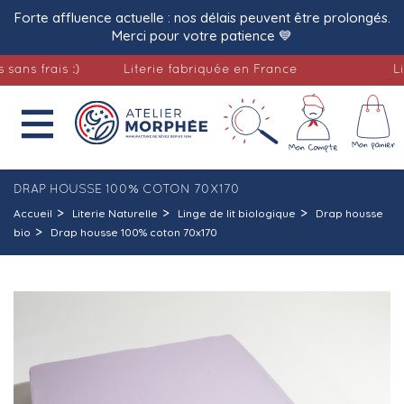
Forte affluence actuelle : nos délais peuvent être prolongés.
Merci pour votre patience 💙
frais :)
Literie fabriquée en France
Livrai

DRAP HOUSSE 100% COTON 70X170
Accueil
Literie Naturelle
Linge de lit biologique
Drap housse
bio
Drap housse 100% coton 70x170