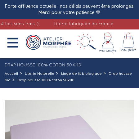
Forte affluence actuelle : nos délais peuvent être prolongés.
Merci pour votre patience 💙
s sans frais :)
Literie fabriquée en France

DRAP HOUSSE 100% COTON 50X110
Accueil
Literie Naturelle
Linge de lit biologique
Drap housse
bio
Drap housse 100% coton 50x110