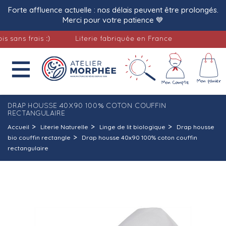
Forte affluence actuelle : nos délais peuvent être prolongés.
Merci pour votre patience 💙
ns frais :)
Literie fabriquée en France
Livr

DRAP HOUSSE 40X90 100% COTON COUFFIN
RECTANGULAIRE
Accueil
Literie Naturelle
Linge de lit biologique
Drap housse
bio couffin rectangle
Drap housse 40x90 100% coton couffin
rectangulaire