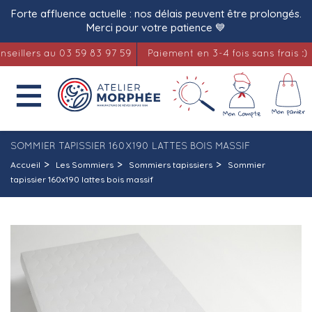
Forte affluence actuelle : nos délais peuvent être prolongés.
Merci pour votre patience 💙
llers au 03 59 83 97 59
Paiement en 3-4 fois sans frais :)

SOMMIER TAPISSIER 160X190 LATTES BOIS MASSIF
Accueil
Les Sommiers
Sommiers tapissiers
Sommier
tapissier 160x190 lattes bois massif