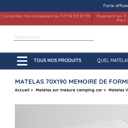
Forte afflue
Contactez nos conseillers au 03 59 83 97 59
Paiement en 3-
frais :

QUEL MATELA
TOUS NOS PRODUITS
MATELAS 70X190 MEMOIRE DE FORM
Accueil
Matelas sur mesure camping car
Matelas 