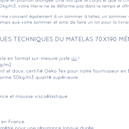
aligné en position allongée. Une fois que le corps et que la c
0kg/m3, votre literie ne se déforme pas dans le temps et offr
e convient également à un sommier à lattes, un sommier à
ps que votre sommier et ainsi de faire un lot pour la livrai
UES TECHNIQUES DU MATELAS 70X190 MÉ
ible en format sur-mesure juste
ici
!
0g/m2
rant et doux, certifié Oeko Tex pour notre fournisseur en
orme 50kg/m3 qualité supérieure
ence et mousse viscoélastique
é en France
imètre pour une résistance longue durée