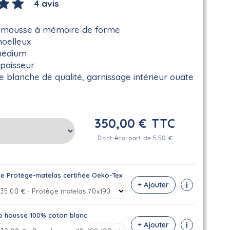
4 avis
 mousse à mémoire de forme
moelleux
médium
paisseur
 blanche de qualité, garnissage intérieur ouate
350,00 €
TTC
Dont éco-part de 5.50 €
se Protège-matelas certifiée Oeko-Tex
i
+ Ajouter
p housse 100% coton blanc
i
+ Ajouter