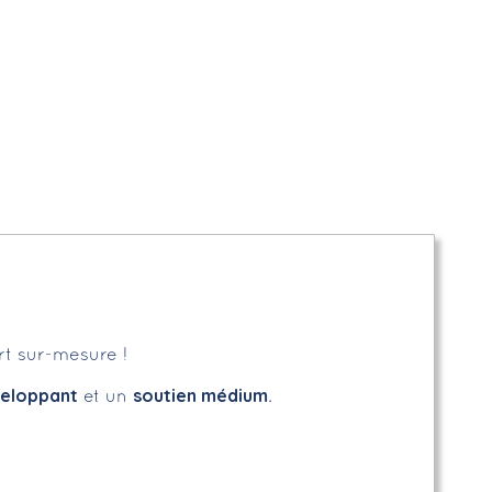
rt sur-mesure !
veloppant
soutien médium
et un
.