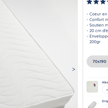
Coeur en
Confort 
Soutien 
20 cm d'é
Enveloppe
200gr
Alè
Dra