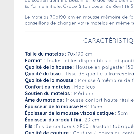
du soutien dont il a besoin, et le dos reste bien 
sa forme initiale. Grâce à son coeur de densité 5
Le matelas 70x190 cm en mousse mémoire de form
conseillons de changer votre matelas en même tem
CARACTÉRISTIQ
Taille du matelas :
70x190 cm
Format
: Toutes tailles disponibles et dispon
Qualité de la housse :
Housse en polyester 18
Qualité du tissu
: Tissu de qualité ultra-respi
Qualité de la mousse
: Mousse à mémoire de f
Confort du matelas :
Moelleux
Soutien du matelas
: Médium
Âme du matelas :
Mousse confort haute résili
Épaisseur de la mousse HR :
13cm
Épaisseur de la mousse viscoélastique :
5cm
Épaisseur du produit fini :
20 cm
Fils :
Fils de couture CXE60 résistant fabriqu
Qualité de couture
: Couture 4 points au cent