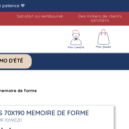
e patience 💙
Satisfait ou remboursé
Des milliers de clients
satisfaits
MO D'ÉTÉ
 memoire de forme
S 70X190 MEMOIRE DE FORME
MF7019020