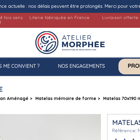
nce actuelle : nos délais peuvent être prolongés. Merci pour votr
4 fois sans
Literie fabriquée en France
Livraison offerte
)
PRO
S ME CONVIENT ?
NOS ENGAGEMENTS
E
Van Aménagé
Matelas mémoire de forme
Matelas 70x190
MATELA
Référence