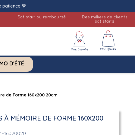
e patience 💙
Satisfait ou remboursé
Des milliers de clients
satisfaits
MO D'ÉTÉ
ire de Forme 160x200 20cm
S À MÉMOIRE DE FORME 160X200
MF16020020