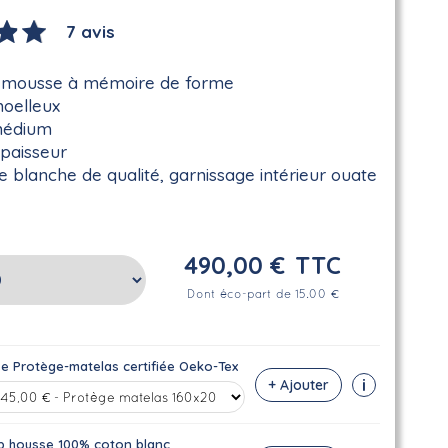
7 avis
 mousse à mémoire de forme
moelleux
médium
paisseur
 blanche de qualité, garnissage intérieur ouate
490,00 €
TTC
Dont éco-part de 15.00 €
se Protège-matelas certifiée Oeko-Tex
i
+ Ajouter
p housse 100% coton blanc