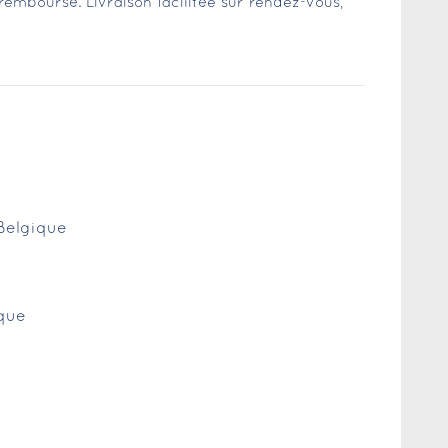
u remboursé. Livraison facilitée sur rendez-vous,
 Belgique
ique