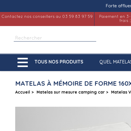
Forte afflue
Contactez nos conseillers au 03 59 83 97 59
Paiement en 3-
frais :

QUEL MATELA
TOUS NOS PRODUITS
MATELAS À MÉMOIRE DE FORME 160
Accueil
Matelas sur mesure camping car
Matelas 