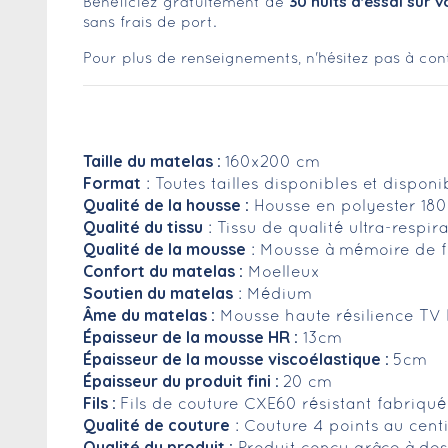
30 nuits d'essai sur vo
Bénéficiez gratuitement de
sans frais de port.
Pour plus de renseignements, n'hésitez pas à cont
Taille du matelas :
160x200 cm
Format
: Toutes tailles disponibles et dispon
Qualité de la housse :
Housse en polyester 18
Qualité du tissu
: Tissu de qualité ultra-respi
Qualité de la mousse
: Mousse à mémoire de f
Confort du matelas :
Moelleux
Soutien du matelas
: Médium
Âme du matelas :
Mousse haute résilience TV 
Épaisseur de la mousse HR :
13cm
Épaisseur de la mousse viscoélastique :
5cm
Épaisseur du produit fini :
20 cm
Fils :
Fils de couture CXE60 résistant fabriqu
Qualité de couture
: Couture 4 points au cent
Qualité du produit :