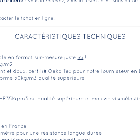
tre literie
! Vous la recevez, vous la testez: c'est satisfait o
acter le tchat en ligne.
CARACTÉRISTIQUES TECHNIQUES
ible en format sur-mesure juste
ici
!
0g/m2
rant et doux, certifié Oeko Tex pour notre fournisseur en
orme 50kg/m3 qualité supérieure
HR35kg/m3 ou qualité supérieure et mousse viscoélast
é en France
imètre pour une résistance longue durée