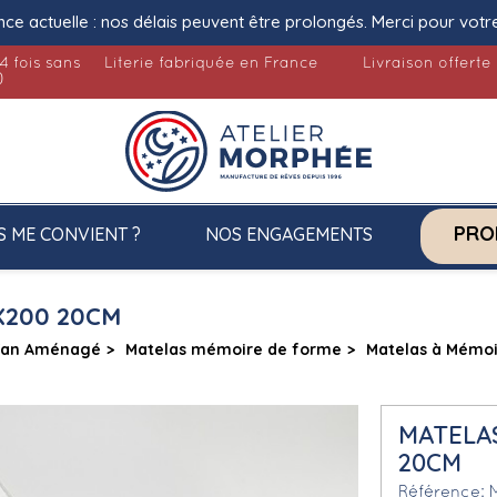
nce actuelle : nos délais peuvent être prolongés. Merci pour votr
4 fois sans
Literie fabriquée en France
Livraison offerte
)
PRO
S ME CONVIENT ?
NOS ENGAGEMENTS
X200 20CM
Van Aménagé
Matelas mémoire de forme
Matelas à Mémo
MATELA
20CM
Référence