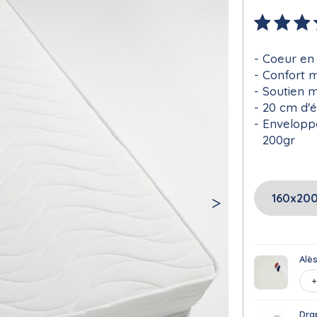
Coeur en
Confort 
Soutien 
20 cm d'é
Enveloppe
200gr
Alè
Dra