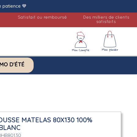
e patience 💙
Satisfait ou remboursé
Des milliers de clients
satisfaits
MO D'ÉTÉ
USSE MATELAS 80X130 100%
BLANC
DHB80130