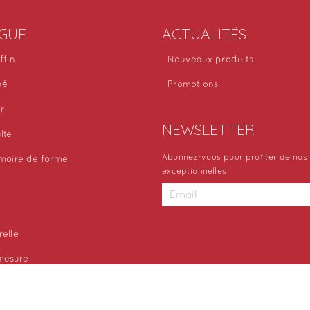
GUE
ACTUALITÉS
ffin
Nouveaux produits
bé
Promotions
or
NEWSLETTER
lte
Abonnez-vous pour profiter de nos 
moire de forme
exceptionnelles
relle
 mesure