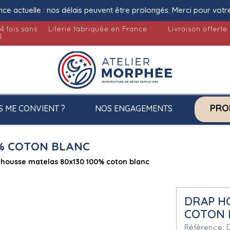
nce actuelle : nos délais peuvent être prolongés. Merci pour votr
4 fois sans
Literie fabriquée en France
Livraison offerte
)
PRO
S ME CONVIENT ?
NOS ENGAGEMENTS
0% COTON BLANC
 housse matelas 80x130 100% coton blanc
DRAP HO
COTON 
Référence