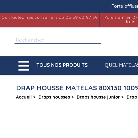
Forte afflue
Contactez nos conseillers au 03 59 83 97 59
Paiement en 3-
frais :

QUEL MATELA
TOUS NOS PRODUITS
DRAP HOUSSE MATELAS 80X130 10
Accueil
Draps housses
Draps housse junior
Drap