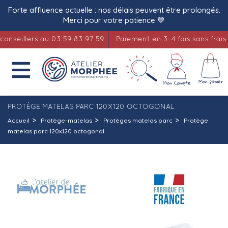
Forte affluence actuelle : nos délais peuvent être prolongés.
Merci pour votre patience 💙
eillers au 03 59 83 97 59
Paiement en 3-4 fois sans frais :)

PROTÈGE MATELAS PARC 120X120 OCTOGONAL
Accueil
Protège-matelas
Protèges matelas parc
Protège
matelas parc 120x120 octogonal