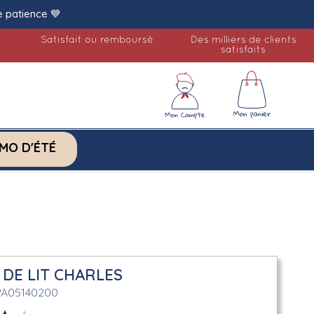
e patience 💙
Satisfait ou remboursé
Des milliers de clients
satisfaits
MO D'ÉTÉ
DE LIT CHARLES
PA05140200