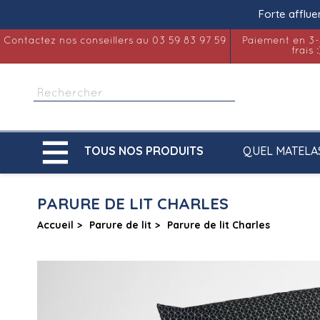
Forte afflue
Contactez nos conseillers au 03 59 83 97 59
Paiement en 3-
frais :

QUEL MATELA
TOUS NOS PRODUITS
PARURE DE LIT CHARLES
Accueil
Parure de lit
Parure de lit Charles