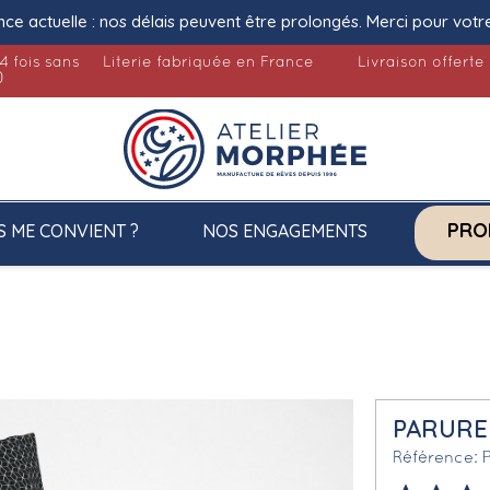
nce actuelle : nos délais peuvent être prolongés. Merci pour votr
4 fois sans
Literie fabriquée en France
Livraison offerte
)
PRO
S ME CONVIENT ?
NOS ENGAGEMENTS
PARURE 
Référence