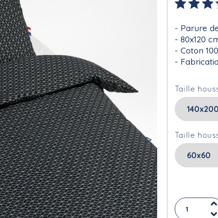
Parure de
80x120 c
Coton 10
Fabricati
Taille hous
Taille hous