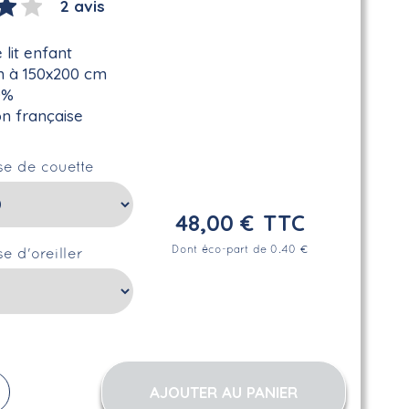
2 avis
 lit enfant
m à 150x200 cm
0%
on française
se de couette
48,00 €
TTC
Dont éco-part de 0.40 €
se d'oreiller
AJOUTER AU PANIER