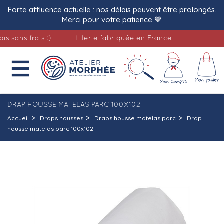
Forte affluence actuelle : nos délais peuvent être prolongés.
Merci pour votre patience 💙
ans frais :)
Literie fabriquée en France
Liv

DRAP HOUSSE MATELAS PARC 100X102
Accueil
Draps housses
Draps housse matelas parc
Drap
housse matelas parc 100x102