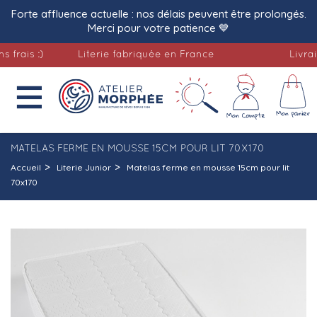
Forte affluence actuelle : nos délais peuvent être prolongés.
Merci pour votre patience 💙
 :)
Literie fabriquée en France
Livraison o

MATELAS FERME EN MOUSSE 15CM POUR LIT 70X170
Accueil
Literie Junior
Matelas ferme en mousse 15cm pour lit
70x170